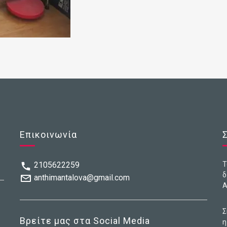
Επικοινωνία
2105622259
Τ
δ
anthimantalova@gmail.com
Α
Σ
Βρείτε μας στα Social Media
η